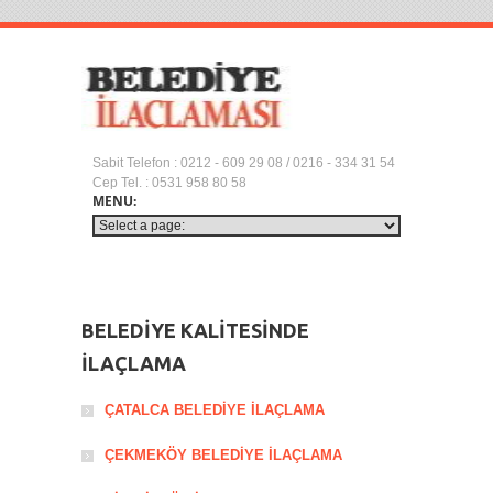
Sabit Telefon : 0212 - 609 29 08 / 0216 - 334 31 54
Cep Tel. : 0531 958 80 58
BELEDİYE KALİTESİNDE
İLAÇLAMA
ÇATALCA BELEDİYE İLAÇLAMA
ÇEKMEKÖY BELEDİYE İLAÇLAMA